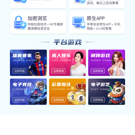
前状况的重要措施之一。
有效的内线防守不仅能够限制对手得分，还可以迫使他们选
择低效投篮。在与强敌交锋时，这一策略尤为重要。鲍威尔
强调，通过合理的位置站位和积极跑动，可以大幅提升内线
防守效果，从而保护好禁区。
总之，建立稳固的内线防守不仅能够减轻外线球员压力，还
有助于整体团队形成良好的协同作战能力。因此，在接下来
的训练中，全队需聚焦于提高内线防守水平，以便更好地应
对未来挑战。
3、团队协作的重要性
篮球是一项团队运动，各个环节必须密切配合才能发挥最佳
效果。鲍威尔指出，在本场失利中，不少时候球员之间缺乏
默契，导致传球失误和不必要的犯规现象频发。这显示出团