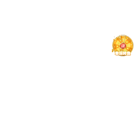
队协作亟待加强。
B球队需要建立良好的沟通机制，通过相互之间的信息交流
来增强默契度。例如，在快攻时快速传导球、在半场进攻时
进行合理掩护等都是提高效率的重要方式。只有这样才能最
大限度地发挥每位球员所长，实现整体优势。
为了提升团队合作精神，鲍威尔表示将增加一些团建活动，
让球员们在场外也能加深了解与信任，从而促进赛场上的配
合。此外，加强战术演练也是必不可少的一环，让每位球员
熟悉自己的角色与职责，提高整体执行力。
4、心理状态在比赛中的作用
除了技术层面的问题外，心理状态也是影响比赛结果的重要
因素。鲍威尔认为，在面对挫折时，有些球员可能出现紧张
情绪，从而影响竞技状态。这种情况下，仅靠技战术调整是